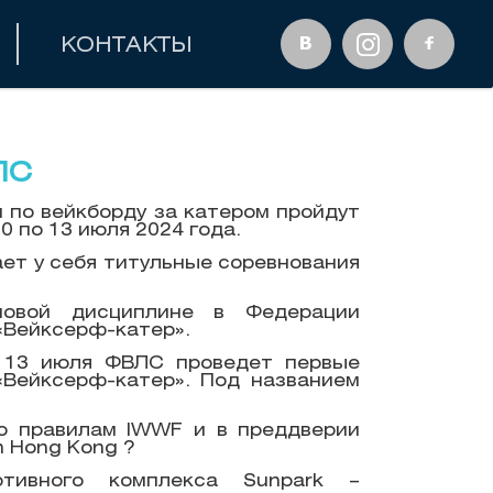
КОНТАКТЫ
ЛС
 по вейкборду за катером пройдут
0 по 13 июля 2024 года.
ет у себя титульные соревнования
овой дисциплине в Федерации
«Вейксерф-катер».
 13 июля ФВЛС проведет первые
«Вейксерф-катер». Под названием
но правилам IWWF и в преддверии
n Hong Kong ?
тивного комплекса Sunpark –