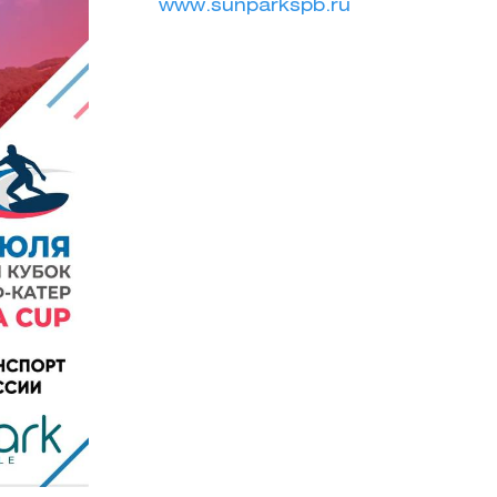
www.sunparkspb.ru