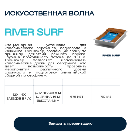
ИСКУСCТВЕННАЯ ВОЛНА
RIVER SURF
Стационарная установка для
классического серфинга, бодиборда и
каякинга. Тренажер, создающий волну по
принципу действия речного порога.
Глубина проходящего потока до 1,3 м.
Тренажер позволяет использовать
классические доски для серфинга, что
дает возможность проводить
мероприятия различного уровня
сложности и подготовку олимпийской
сборной по серфингу.
ДЛИННА 25,6 М
320 – 400
ШИРИНА 16 М
675 КВТ
760 М3
ЗАЕЗДОВ В ЧАС
ВЫСОТА 4,8 М
Заказать презентацию