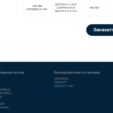
ДЛИННА 11,9 М
240-480
ШИРИНА 8 М
180 КВТ
ЗАЕЗДОВ В ЧАС
ВЫСОТА 2-3,4 М
Заказат
твенная волна
Буксировочная установка
OPPOSITE
GRAVITY
GRAVITY AIR
MOBILE
MOBILE
80
URF
 WAVE