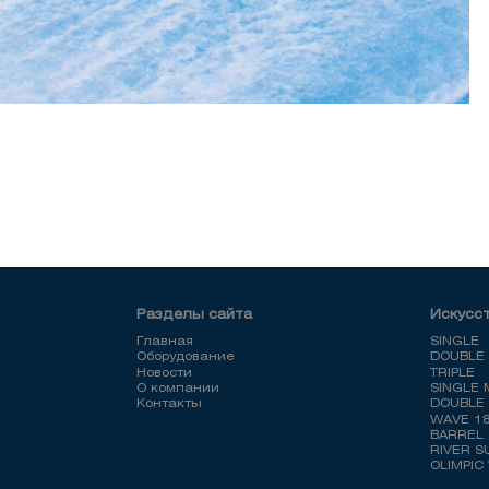
Разделы сайта
Искусс
Главная
SINGLE
Оборудование
DOUBLE
Новости
TRIPLE
О компании
SINGLE 
Контакты
DOUBLE 
WAVE 1
BARREL
RIVER S
OLIMPIC