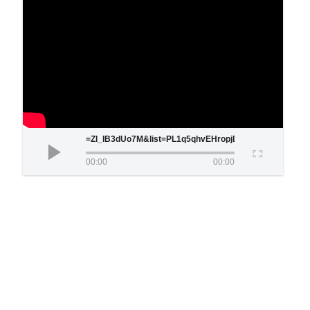
watch?v=Zl_IB3dUo7M&list=PL1q5qhvEHropjD0mHZ5kQCS8
00:00
00:00