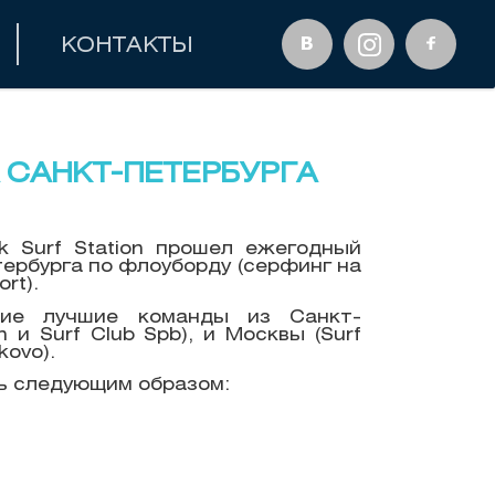
КОНТАКТЫ
 САНКТ-ПЕТЕРБУРГА
k Surf Station прошел ежегодный
ербурга по флоуборду (серфинг на
rt).
тие лучшие команды из Санкт-
n и Surf Club Spb), и Москвы (Surf
kovo).
ь следующим образом: