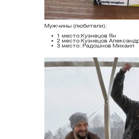
Мужчины (любители);
1 место:Кузнецов Ян
2 место:Кузнецов Александ
3 место: Радошнов Михаил