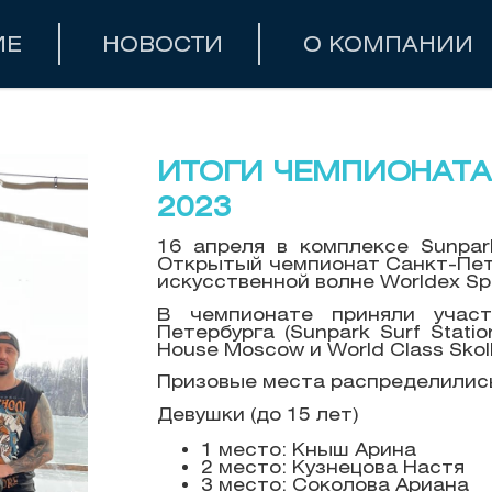
ИЕ
НОВОСТИ
О КОМПАНИИ
ИТОГИ ЧЕМПИОНАТА
2023
16 апреля в комплексе Sunpar
Открытый чемпионат Санкт-Пет
искусственной волне Worldex Spo
В чемпионате приняли учас
Петербурга (Sunpark Surf Statio
House Moscow и World Class Skol
Призовые места распределилис
Девушки (до 15 лет)
1 место: Кныш Арина
2 место: Кузнецова Настя
3 место: Соколова Ариана